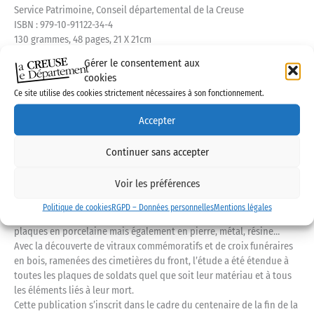
Service Patrimoine, Conseil départemental de la Creuse
ISBN : 979-10-91122-34-4
130 grammes, 48 pages, 21 X 21cm
Décembre 2022 (réédition)
Gérer le consentement aux
cookies
A l’occasion du Centenaire de la Première Guerre mondiale, le
Ce site utilise des cookies strictement nécessaires à son fonctionnement.
Conseil départemental de la Creuse, dans sa volonté de contribuer
au devoir de mémoire, a initié et participé à plusieurs opérations.
Accepter
Ainsi, afin de commémorer le centenaire de la fin du conflit, le
Service Patrimoine a mené une étude sur une thématique peu
Continuer sans accepter
étudiée jusqu’alors, celle des plaques commémoratives des soldats
creusois, tout particulièrement celles en porcelaine. L’ensemble des
Voir les préférences
cimetières du département a été étudié entre 2016 et le début de
l’année 2018.
Politique de cookies
RGPD – Données personnelles
Mentions légales
Ce travail a permis de faire apparaître une très grande diversité de
plaques en porcelaine mais également en pierre, métal, résine…
Avec la découverte de vitraux commémoratifs et de croix funéraires
en bois, ramenées des cimetières du front, l’étude a été étendue à
toutes les plaques de soldats quel que soit leur matériau et à tous
les éléments liés à leur mort.
Cette publication s’inscrit dans le cadre du centenaire de la fin de la