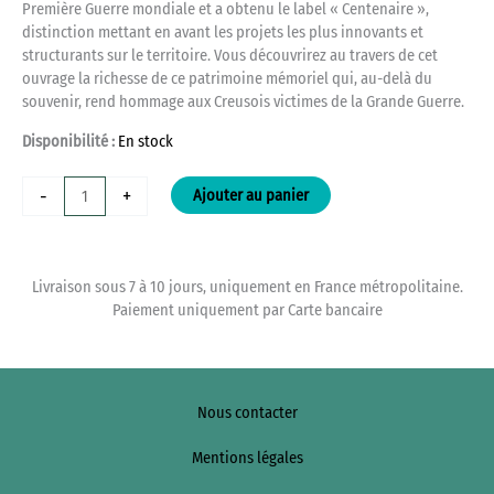
Première Guerre mondiale et a obtenu le label « Centenaire »,
distinction mettant en avant les projets les plus innovants et
structurants sur le territoire. Vous découvrirez au travers de cet
ouvrage la richesse de ce patrimoine mémoriel qui, au-delà du
souvenir, rend hommage aux Creusois victimes de la Grande Guerre.
Disponibilité :
En stock
quantité
-
+
Ajouter au panier
de
Les
plaques
funéraires
Livraison sous 7 à 10 jours, uniquement en France métropolitaine.
des
Paiement uniquement par Carte bancaire
soldats
creusois
de
la
Nous contacter
Première
Guerre
Mentions légales
mondiale