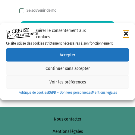
Se souvenir de moi
Se connecter
Gérer le consentement aux
cookies
Mot de passe perdu ?
Ce site utilise des cookies strictement nécessaires à son fonctionnement.
Not a member?
Register
Accepter
Continuer sans accepter
Voir les préférences
Livraison sous 7 à 10 jours, uniquement en France métropolitaine.
Paiement uniquement par Carte bancaire
Politique de cookies
RGPD – Données personnelles
Mentions légales
Nous contacter
Mentions légales