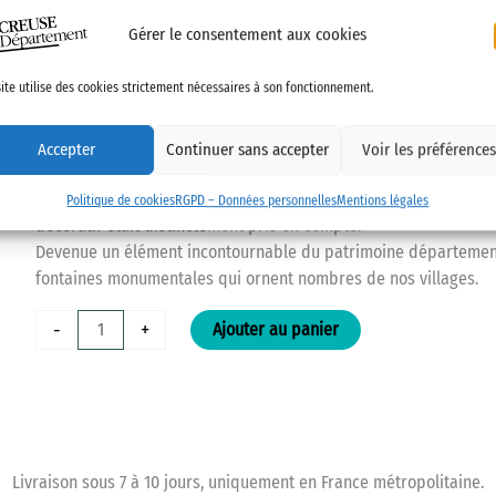
Décembre 2019
Gérer le consentement aux cookies
Omniprésente dans notre département, l’eau a de tout temps été
site utilise des cookies strictement nécessaires à son fonctionnement.
humaine. Les hommes ont ainsi édifié de nombreux aménagements
pouvoir en disposer journellement. La Creuse rassemble aujo
de nombreuses fontaines.
Accepter
Continuer sans accepter
Voir les préférence
Aux fontaines originelles présentant un simple aménagement pe
profondeur et ayant une fonction purement utilitaire, ont succ
Politique de cookies
RGPD – Données personnelles
Mentions légales
décoratif était distinctement pris en compte.
Devenue un élément incontournable du patrimoine départementa
fontaines monumentales qui ornent nombres de nos villages.
quantité
-
+
Ajouter au panier
de
Les
fontaines
monumentales
de
la
Livraison sous 7 à 10 jours, uniquement en France métropolitaine.