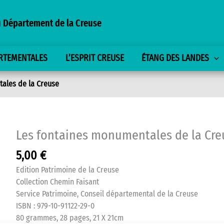
 Département de la Creuse
ARTEMENTALES
L’ESPRIT CREUSE
ÉTANG DES LANDES
ales de la Creuse
Les fontaines monumentales de la Cre
5,00
€
Edition Patrimoine de la Creuse
Collection Chemin Faisant
Service Patrimoine, Conseil départemental de la Creuse
ISBN : 979-10-91122-29-0
80 grammes, 28 pages, 21 X 21cm