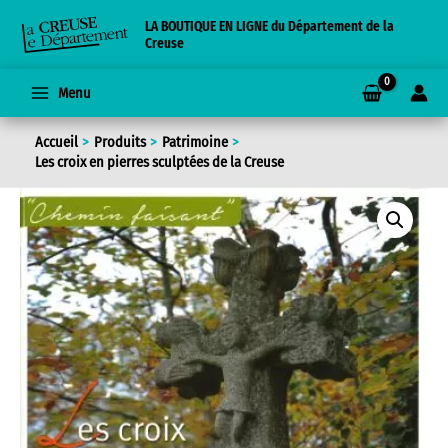
Aller
LA BOUTIQUE EN LIGNE du Département de la
au
Creuse
contenu
Menu
Accueil
Produits
Patrimoine
Les croix en pierres sculptées de la Creuse