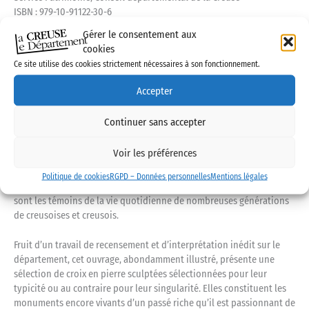
ISBN : 979-10-91122-30-6
130 grammes, 48 pages, 21 X 21cm
Gérer le consentement aux
Décembre 2020
cookies
Ce site utilise des cookies strictement nécessaires à son fonctionnement.
Le département de la Creuse, pays de l’eau et de la pierre, est riche
d’un patrimoine inévitable mais encore grandement méconnu : les
Accepter
croix et spécialement les croix en pierre sculptées. Ce patrimoine
vernaculaire, à la fois religieux et populaire, est le témoin d’us et
Continuer sans accepter
coutumes villageoise depuis des siècles. Si les premières traces de
leur édification remontent au Moyen-âge, la Creuse possède
Voir les préférences
aujourd’hui majoritairement des croix sculptées du 19e siècle,
même si certaines sont plus anciennes. Elles veillent sur les entrées
Politique de cookies
RGPD – Données personnelles
Mentions légales
et place de villages, les carrefours, les fontaines, les cimetières. Elles
sont les témoins de la vie quotidienne de nombreuses générations
de creusoises et creusois.
Fruit d’un travail de recensement et d’interprétation inédit sur le
département, cet ouvrage, abondamment illustré, présente une
sélection de croix en pierre sculptées sélectionnées pour leur
typicité ou au contraire pour leur singularité. Elles constituent les
monuments encore vivants d’un passé riche qu’il est passionnant de