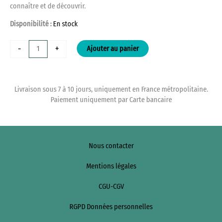
connaître et de découvrir.
Disponibilité :
En stock
quantité
-
+
Ajouter au panier
de
Les
croix
en
Livraison sous 7 à 10 jours, uniquement en France métropolitaine.
pierres
Paiement uniquement par Carte bancaire
sculptées
de
la
Creuse
Nous contacter
Mentions légales
CGU-CGV
RGPD Données personnelles