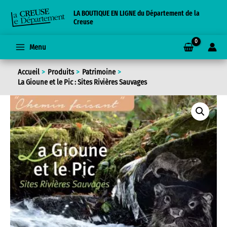
Aller
LA BOUTIQUE EN LIGNE du Département de la
au
Creuse
contenu
Menu
Accueil
Produits
Patrimoine
La Gioune et le Pic : Sites Rivières Sauvages