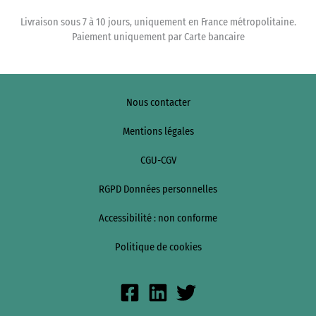
Gioune
et
Livraison sous 7 à 10 jours, uniquement en France métropolitaine.
le
Paiement uniquement par Carte bancaire
Pic
:
Sites
Rivières
Nous contacter
Sauvages
Mentions légales
CGU-CGV
RGPD Données personnelles
Accessibilité : non conforme
Politique de cookies