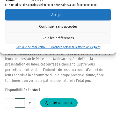
ISBN : 979-10-91122-28-3
Ce site utilise des cookies strictement nécessaires à son fonctionnement.
130 grammes, 48 pages, 21 X 21cm
Accepter
Octobre 2019
Le label « Site Rivières Sauvages », valorisation collective d’un
Continuer sans accepter
territoire d’exception, distingue des cours d’eau exceptionnels de
par leurs qualités environnementale mais également sur leurs
Voir les préférences
modes de gestion.
Politique de cookies
RGPD – Données personnelles
Mentions légales
La Creuse est l’un des seuls départements français à accueillir deux
rivières labélisée sur son territoire : le Pic et la Gioune qui prennent
leurs sources sur le Plateau de Millevaches. Au-delà de la
présentation du label, cet ouvrage richement illustré vous
permettra d’entrer dans l’intimité de ses deux cours d’eau et de
leurs abords à la découverte d’un biotope préservé : faune, flore,
tourbière … un véritable patrimoine naturel à l’état pur.
Disponibilité :
En stock
quantité
-
+
Ajouter au panier
de
La